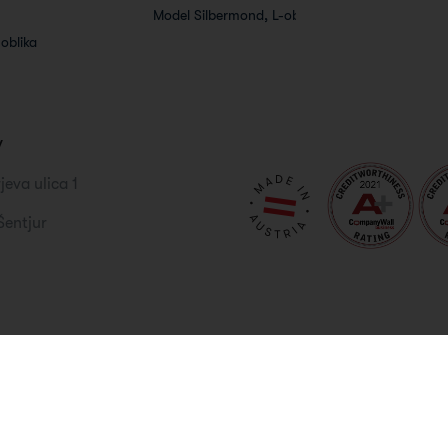
Model Silbermond, L-oblika
oblika
v
jeva ulica 1
Šentjur
 o podjetju
Nastavitev piškotkov