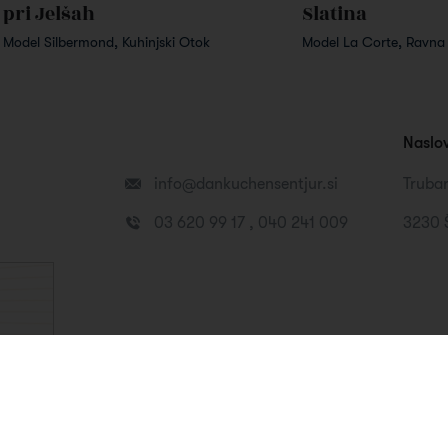
pri Jelšah
Slatina
Model Silbermond, Kuhinjski Otok
Model La Corte, Ravna 
Naslo
info@dankuchensentjur.si
Trubar
03 620 99 17 , 040 241 009
3230 
ane.
Zaščita podatkov
Podatki