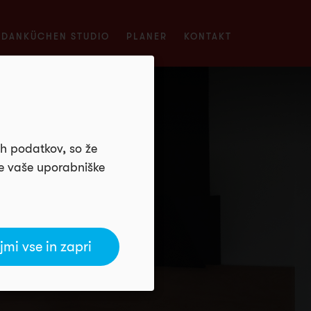
DANKÜCHEN STUDIO
PLANER
KONTAKT
ih podatkov, so že
je vaše uporabniške
jmi vse in zapri