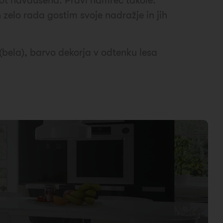
 kot navdušena. Pravi namreč takole:
 zelo rada gostim svoje nadražje in jih
 (bela), barvo dekorja v odtenku lesa