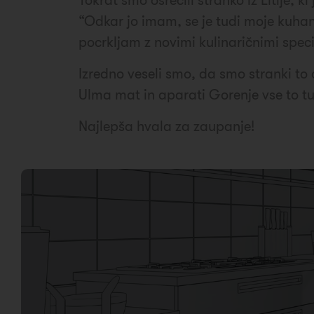
Tokrat smo osrečili stranko iz Litije,
“Odkar jo imam, se je tudi moje kuhanj
pocrkljam z novimi kulinaričnimi speci
Izredno veseli smo, da smo stranki to o
Ulma mat in aparati Gorenje vse to tu
Najlepša hvala za zaupanje!