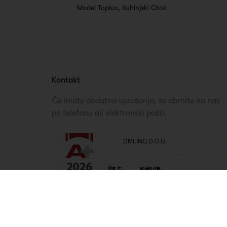
Model Toplux, Kuhinjski Otok
Kontakt
Če imate dodatna vprašanja, se obrnite na nas
po telefonu ali elektronski pošti.
© ctrl.media 2025
| DMLing Dejan Pavlin s.p. | Vse pravice pridrž