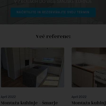
V 7 KORAKIH DO VAŠE SANJSKE KUHINJE
NAČRTUJTE IN REZERVIRAJTE SVOJ TERMIN
Več referenc:
April 2022
April 2022
Montaža kuhinje – Šmarje
Montaža kuhinj