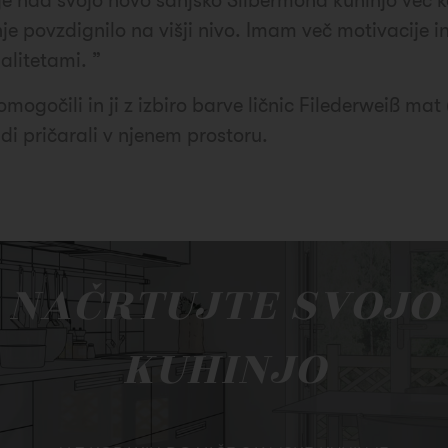
 ki je nad svojo novo sanjsko Silbermond kuhinjo več
e povzdignilo na višji nivo. Imam več motivacije in
alitetami. ”
mogočili in ji z izbiro barve ličnic Filederweiß mat
di pričarali v njenem prostoru.
NAČRTUJTE SVOJO
KUHINJO