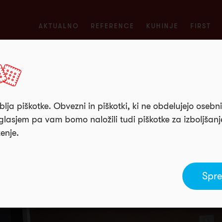
AKTUALNO
REFERENCE
KUHINJE
FIRST
lja piškotke. Obvezni in piškotki, ki ne obdelujejo osebn
lasjem pa vam bomo naložili tudi piškotke za izboljšan
ženje.
Spre