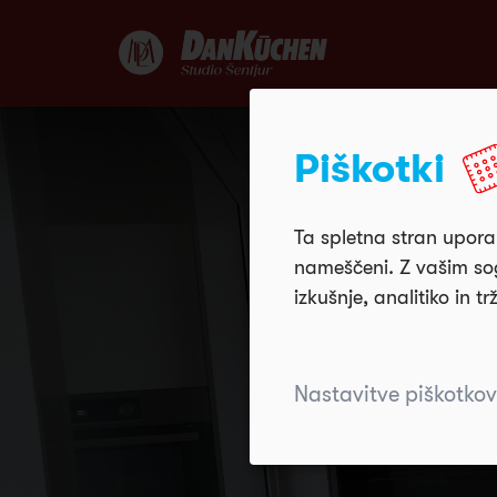
Piškotki
Ta spletna stran uporab
nameščeni. Z vašim sog
izkušnje, analitiko in tr
Nastavitve piškotkov