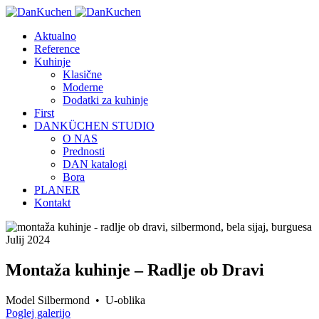
Aktualno
Reference
Kuhinje
Klasične
Moderne
Dodatki za kuhinje
First
DANKÜCHEN STUDIO
O NAS
Prednosti
DAN katalogi
Bora
PLANER
Kontakt
Julij 2024
Montaža kuhinje – Radlje ob Dravi
Model Silbermond • U-oblika
Poglej galerijo