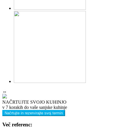
↔
NAČRTUJTE SVOJO KUHINJO
v 7 korakih do vaše sanjske kuhinje
Načrtujte in rezervirajte svoj termin
Več referenc: