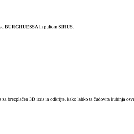
esa
BURGHUESSA
in pultom
SIRUS
.
s za brezplačen 3D izris in odkrijte, kako lahko ta čudovita kuhinja osv