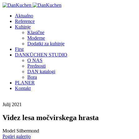
Aktualno
Reference
Kuhinje
Klasične
Moderne
Dodatki za kuhinje
First
DANKÜCHEN STUDIO
O NAS
Prednosti
DAN katalogi
Bora
PLANER
Kontakt
Julij 2021
Videz lesa močvirskega hrasta
Model Silbermond
Poglej galerijo