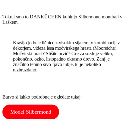
Tokrat smo to DANKÜCHEN kuhinjo SIlbermond montirali v
Laškem.
Krasijo jo bele ličnice z visokim sijajem, v kombinaciji z
dekorjem, videza lesa močvirskega hrasta (Mooreiche).
Močvirski hrast? Slišite prvič? Gre za srednje veliko,
pokončno, ozko, listopadno okrasno drevo. Zanj je
značilno temno sivo-rjavo lubje, ki je nekoliko
razbrazdano.
Barvo si lahko podrobneje ogledate tukaj:
Model Silbermond