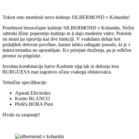
Tokrat smo montirali novo kuhinjo SILBERMOND v Kobaridu!
Posebnost brezročajne kuhinje SILBERMOND v Kobaridu. Nežni
odtenki ličnic popestrijo kuhinjo in ji dajo moderen videz. Polotok
na strani pa opravlja kar dve funkciji. V vsakdanu deluje kot
podaljšek delovne površine, kamor lahko odlagate posodo, ki je v
tistem trenutku ne uporabljate. Ko prirejate druženja, pa je odličen
prostor za prigrizke.
Izvrstna kombinacija barve Kashmir sijaj lak in dekorja lesa
BURGUESA mat zagotovo očara vsakega obiskovalca.
Tehnične specifikacije:
Aparati Electrolux
Korito BLANCO
Plošča BOBA Pure
Hvala za zaupanje!