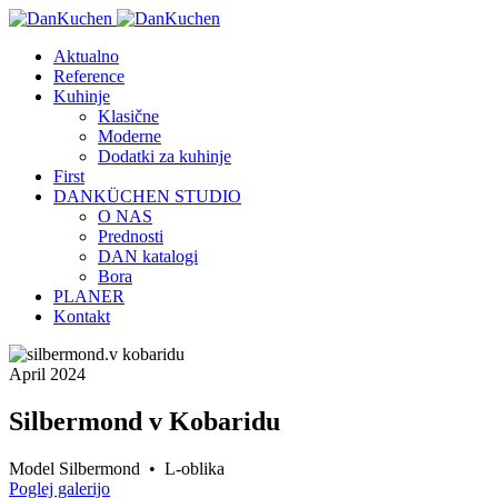
Aktualno
Reference
Kuhinje
Klasične
Moderne
Dodatki za kuhinje
First
DANKÜCHEN STUDIO
O NAS
Prednosti
DAN katalogi
Bora
PLANER
Kontakt
April 2024
Silbermond v Kobaridu
Model Silbermond • L-oblika
Poglej galerijo