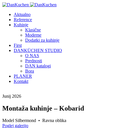
Aktualno
Reference
Kuhinje
Klasične
Moderne
Dodatki za kuhinje
First
DANKÜCHEN STUDIO
O NAS
Prednosti
DAN katalogi
Bora
PLANER
Kontakt
Junij 2026
Montaža kuhinje – Kobarid
Model Silbermond • Ravna oblika
Poglej galerijo