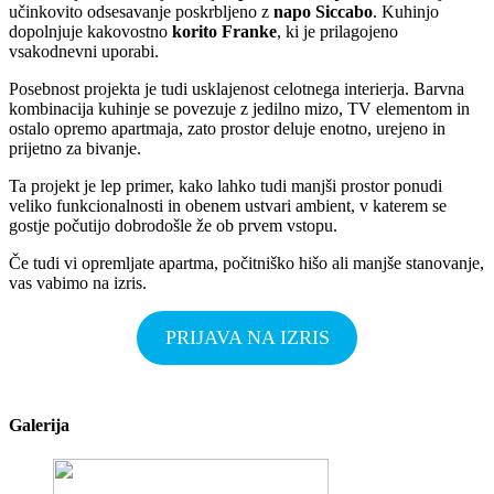
učinkovito odsesavanje poskrbljeno z
napo Siccabo
. Kuhinjo
dopolnjuje kakovostno
korito Franke
, ki je prilagojeno
vsakodnevni uporabi.
Posebnost projekta je tudi usklajenost celotnega interierja. Barvna
kombinacija kuhinje se povezuje z jedilno mizo, TV elementom in
ostalo opremo apartmaja, zato prostor deluje enotno, urejeno in
prijetno za bivanje.
Ta projekt je lep primer, kako lahko tudi manjši prostor ponudi
veliko funkcionalnosti in obenem ustvari ambient, v katerem se
gostje počutijo dobrodošle že ob prvem vstopu.
Če tudi vi opremljate apartma, počitniško hišo ali manjše stanovanje,
vas vabimo na izris.
PRIJAVA NA IZRIS
Galerija