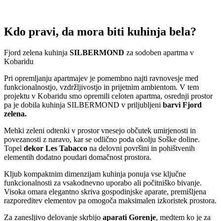
Kdo pravi, da mora biti kuhinja bela?
Fjord zelena kuhinja
SILBERMOND
za sodoben apartma v
Kobaridu
Pri opremljanju apartmajev je pomembno najti ravnovesje med
funkcionalnostjo, vzdržljivostjo in prijetnim ambientom. V tem
projektu v Kobaridu smo opremili celoten apartma, osrednji prostor
pa je dobila kuhinja SILBERMOND v priljubljeni
barvi Fjord
zelena.
Mehki zeleni odtenki v prostor vnesejo občutek umirjenosti in
povezanosti z naravo, kar se odlično poda okolju Soške doline.
Topel
dekor Les Tabacco
na delovni površini in pohištvenih
elementih dodatno poudari domačnost prostora.
Kljub kompaktnim dimenzijam kuhinja ponuja vse ključne
funkcionalnosti za vsakodnevno uporabo ali počitniško bivanje.
Visoka omara elegantno skriva gospodinjske aparate, premišljena
razporeditev elementov pa omogoča maksimalen izkoristek prostora.
Za zanesljivo delovanje skrbijo
aparati Gorenje
, medtem ko je za