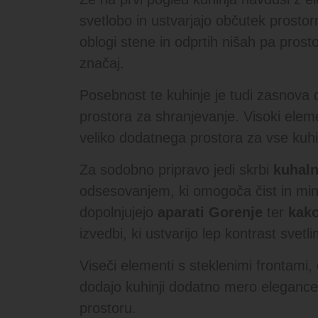
svetlobo in ustvarjajo občutek prostorn
oblogi stene in odprtih nišah pa pros
značaj.
Posebnost te kuhinje je tudi zasnova
prostora za shranjevanje. Visoki elemen
veliko dodatnega prostora za vse kuh
Za sodobno pripravo jedi skrbi
kuhal
odsesovanjem, ki omogoča čist in mini
dopolnjujejo
aparati Gorenje
ter
kako
izvedbi, ki ustvarijo lep kontrast svet
Viseči elementi s steklenimi frontami, 
dodajo kuhinji dodatno mero elegance 
prostoru.