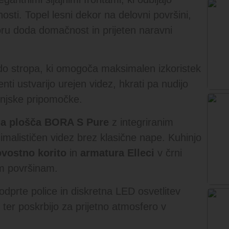
osti. Topel lesni dekor na delovni površini,
toru doda domačnost in prijeten naravni
 do stropa, ki omogoča maksimalen izkoristek
ti ustvarijo urejen videz, hkrati pa nudijo
injske pripomočke.
na plošča BORA S Pure
z integriranim
malističen videz brez klasične nape. Kuhinjo
vostno korito
in
armatura Elleci
v črni
lim površinam.
odprte police in diskretna LED osvetlitev
ter poskrbijo za prijetno atmosfero v