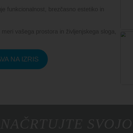
je funkcionalnost, brezčasno estetiko in
po meri vašega prostora in življenjskega sloga,
VA NA IZRIS
NAČRTUJTE SVOJO