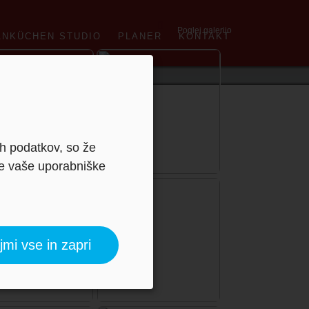
Poglej galerijo
ANKÜCHEN STUDIO
PLANER
KONTAKT
ih podatkov, so že
je vaše uporabniške
jmi vse in zapri