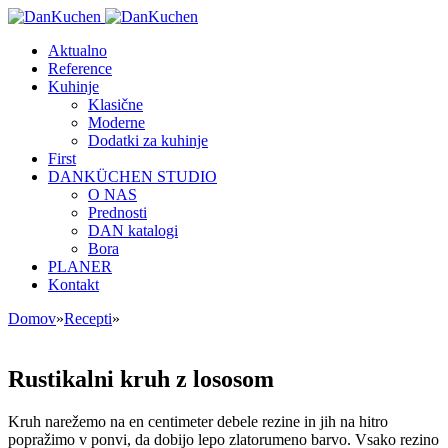
Aktualno
Reference
Kuhinje
Klasične
Moderne
Dodatki za kuhinje
First
DANKÜCHEN STUDIO
O NAS
Prednosti
DAN katalogi
Bora
PLANER
Kontakt
Domov
»
Recepti
»
Rustikalni kruh z lososom
Kruh narežemo na en centimeter debele rezine in jih na hitro
popražimo v ponvi, da dobijo lepo zlatorumeno barvo. Vsako rezino