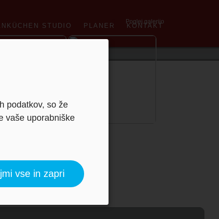
Poglej galerijo
ANKÜCHEN STUDIO
PLANER
KONTAKT
ih podatkov, so že
je vaše uporabniške
jmi vse in zapri