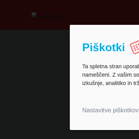
Piškotki
Ta spletna stran uporab
nameščeni. Z vašim sog
izkušnje, analitiko in tr
Montaž
Nastavitve piškotkov