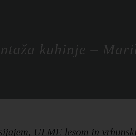
ntaža kuhinje – Mari
jajem, ULME lesom in vrhunski