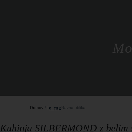
Mo
Domov
Ravna oblika
is_tax
Kuhinja SILBERMOND z belim si