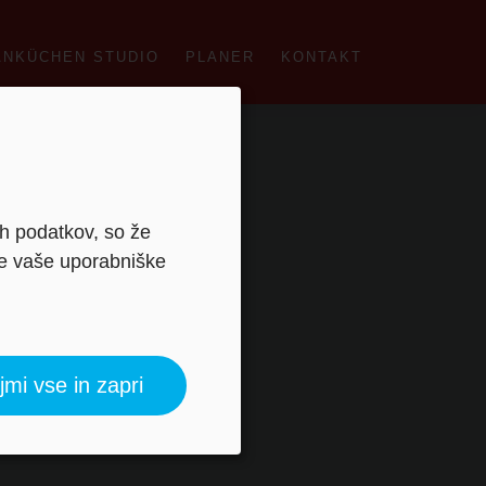
ANKÜCHEN STUDIO
PLANER
KONTAKT
ih podatkov, so že
je vaše uporabniške
Slatina
jmi vse in zapri