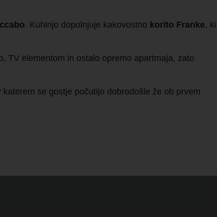
iccabo
. Kuhinjo dopolnjuje kakovostno
korito Franke
, ki
izo, TV elementom in ostalo opremo apartmaja, zato
, v katerem se gostje počutijo dobrodošle že ob prvem