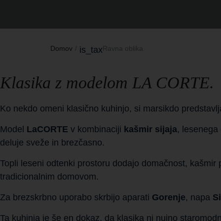
Domov
Ravna oblika
is_tax
Klasika z modelom LA CORTE.
Ko nekdo omeni klasično kuhinjo, si marsikdo predstavlj
Model
LaCORTE
v kombinaciji
kašmir sijaja
, lesenega
deluje sveže in brezčasno.
Topli leseni odtenki prostoru dodajo domačnost, kašmir pa
tradicionalnim domovom.
Za brezskrbno uporabo skrbijo aparati
Gorenje
, napa
S
Ta kuhinja je še en dokaz, da klasika ni nujno staromo