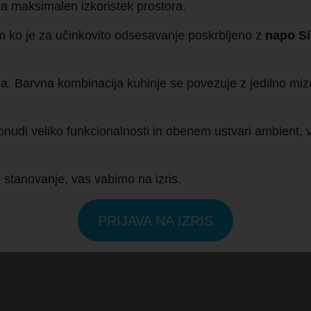
a maksimalen izkoristek prostora.
 ko je za učinkovito odsesavanje poskrbljeno z
napo S
erja. Barvna kombinacija kuhinje se povezuje z jedilno m
 ponudi veliko funkcionalnosti in obenem ustvari ambient
e stanovanje, vas vabimo na izris.
PRIJAVA NA IZRIS