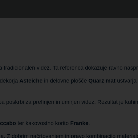
a tradicionalen videz. Ta referenca dokazuje ravno naspr
 dekorja
Asteiche
in delovne plošče
Quarz mat
ustvarja 
 poskrbi za prefinjen in umirjen videz. Rezultat je kuhin
iccabo
ter kakovostno korito
Franke
.
dna. Z dobrim načrtovanjem in pravo kombinacijo materia