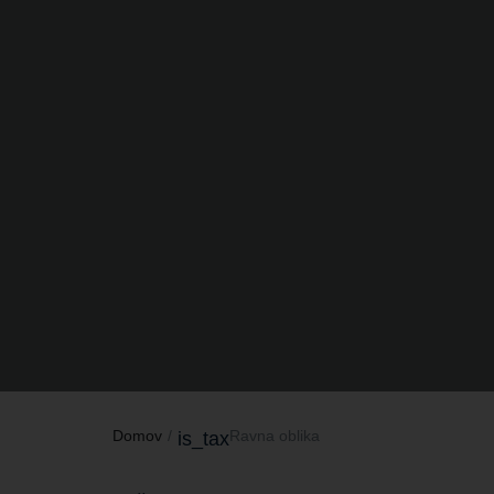
Domov
Ravna oblika
is_tax