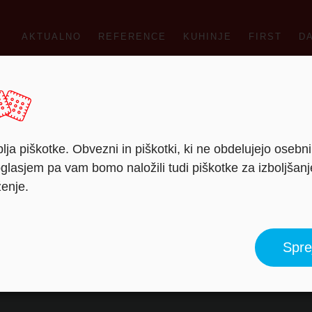
AKTUALNO
REFERENCE
KUHINJE
FIRST
D
lja piškotke. Obvezni in piškotki, ki ne obdelujejo osebn
lasjem pa vam bomo naložili tudi piškotke za izboljšan
ženje.
a kuhinje – Rogaška 
Spre