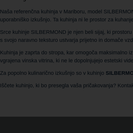
Naša referenčna kuhinja v Mariboru, model SILBERMOND, j
uporabniško izkušnjo. Ta kuhinja ni le prostor za kuhanje,
Srce kuhinje SILBERMOND je njen beli sijaj, ki prostoru 
s svojo naravno teksturo ustvarja prijetno in domače vzdu
Kuhinja je zaprta do stropa, kar omogoča maksimalno izko
vgrajena vinska vitrina, ki ne le dopolnjujejo estetski vi
Za popolno kulinarično izkušnjo so v kuhinjo
SILBERM
Iščete kuhinjo, ki bo presegla vaša pričakovanja? Konta