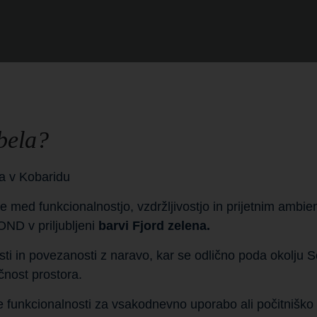
bela?
a v Kobaridu
 med funkcionalnostjo, vzdržljivostjo in prijetnim ambi
OND v priljubljeni
barvi Fjord zelena.
sti in povezanosti z naravo, kar se odlično poda okolju 
čnost prostora.
 funkcionalnosti za vsakodnevno uporabo ali počitniško