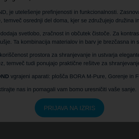
e utelešenje prefinjenosti in funkcionalnosti. Zasnovana
 temveč osrednji del doma, kjer se združujejo družina in p
dodaja svetlobo, zračnost in občutek čistoče. Za kontrast
šje. Ta kombinacija materialov in barv je brezčasna in se
riščenost prostora za shranjevanje in ustvarja eleganten
dez, temveč tudi ponujajo praktične rešitve za shranjevanje
OND
vgrajeni aparati: plošča BORA M-Pure, Gorenje in F
ktirajte nas in pomagali vam bomo uresničiti vaše sanje.
PRIJAVA NA IZRIS