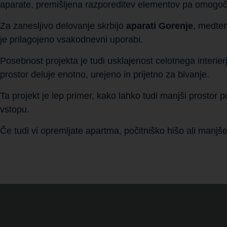
aparate, premišljena razporeditev elementov pa omogoč
Za zanesljivo delovanje skrbijo
aparati Gorenje
, medtem
je prilagojeno vsakodnevni uporabi.
Posebnost projekta je tudi usklajenost celotnega interi
prostor deluje enotno, urejeno in prijetno za bivanje.
Ta projekt je lep primer, kako lahko tudi manjši prostor
vstopu.
Če tudi vi opremljate apartma, počitniško hišo ali manjš