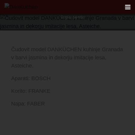
Model Granada
Poglej galerijo
AKTUALNO
Čudovit model DANKÜCHEN kuhinje Granada
REFERENCE
v barvi jasmina in dekorju imitacije lesa,
Asteiche.
KUHINJE
Aparati: BOSCH
FIRST
Korito: FRANKE
DANKÜCHEN STUDIO
Napa: FABER
PLANER
KONTAKT