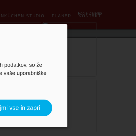
Poglej galerijo
ANKÜCHEN STUDIO
PLANER
KONTAKT
ih podatkov, so že
je vaše uporabniške
jmi vse in zapri