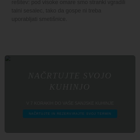
rešitev: pod visoke omare smo stranki vgradili
talni sesalec, tako da gospe ni treba
uporabljati smetišnice.
NAČRTUJTE SVOJO
KUHINJO
V 7 KORAKIH DO VAŠE SANJSKE KUHINJE
NAČRTUJTE IN REZERVIRAJTE SVOJ TERMIN