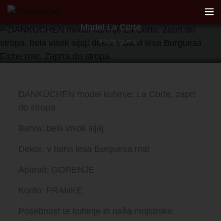
MONTAŽA v Celju
Model La Corte
Poglej galerijo
AKTUALNO
REFERENCE
DANKÜCHEN model kuhinje: La Corte, zaprt
do stropa
KUHINJE
Barva: bela visok sijaj
FIRST
Dekor: v barvi lesa Burguesa mat
DANKÜCHEN STUDIO
Aparati: GORENJE
Korito: FRANKE
PLANER
Posebnost te kuhinje in naša mojstrska
KONTAKT