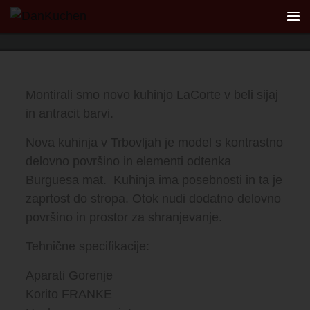
Model La Corte
Poglej galerijo
AKTUALNO
Montirali smo novo kuhinjo LaCorte v beli sijaj
in antracit barvi.
REFERENCE
Nova kuhinja v Trbovljah je model s kontrastno
KUHINJE
delovno površino in elementi odtenka
Burguesa mat. Kuhinja ima posebnosti in ta je
FIRST
zaprtost do stropa. Otok nudi dodatno delovno
površino in prostor za shranjevanje.
DANKÜCHEN STUDIO
Tehnične specifikacije:
PLANER
Aparati Gorenje
Korito FRANKE
KONTAKT