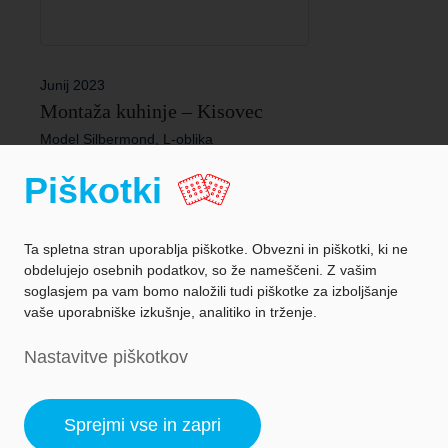
Junij 2023
Montaža kuhinje – Kisovec
Model Silbermond, L-oblika
Piškotki
Ta spletna stran uporablja piškotke. Obvezni in piškotki, ki ne
obdelujejo osebnih podatkov, so že nameščeni. Z vašim
soglasjem pa vam bomo naložili tudi piškotke za izboljšanje
vaše uporabniške izkušnje, analitiko in trženje.
Zaščita podatkov
Nastavitve piškotkov
Podatki o podjetju
Nastavitev piškotkov
Sprejmi vse in zapri
© ctrl.media 2025
| DMLing Dejan Pavlin s.p. | Vse pravice pridržane.