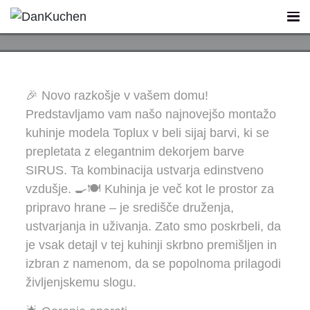
Model Toplux
Poglej galerijo
AKTUALNO
🎉 Novo razkošje v vašem domu!
Predstavljamo vam našo najnovejšo montažo
REFERENCE
kuhinje modela Toplux v beli sijaj barvi, ki se
prepletata z elegantnim dekorjem barve
KUHINJE
SIRUS. Ta kombinacija ustvarja edinstveno
vzdušje. 🍳🍽️ Kuhinja je več kot le prostor za
FIRST
pripravo hrane – je središče druženja,
ustvarjanja in uživanja. Zato smo poskrbeli, da
DANKÜCHEN STUDIO
je vsak detajl v tej kuhinji skrbno premišljen in
izbran z namenom, da se popolnoma prilagodi
PLANER
življenjskemu slogu.
KONTAKT