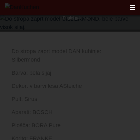
Model Silbermond
Poglej galerijo
AKTUALNO
Do stropa zaprt model DAN kuhinje:
REFERENCE
Silbermond
KUHINJE
Barva: bela sijaj
Dekor: v barvi lesa ASteiche
FIRST
Pult: Sirus
DANKÜCHEN STUDIO
Aparati: BOSCH
PLANER
Plošča: BORA Pure
Korito: FRANKE
KONTAKT