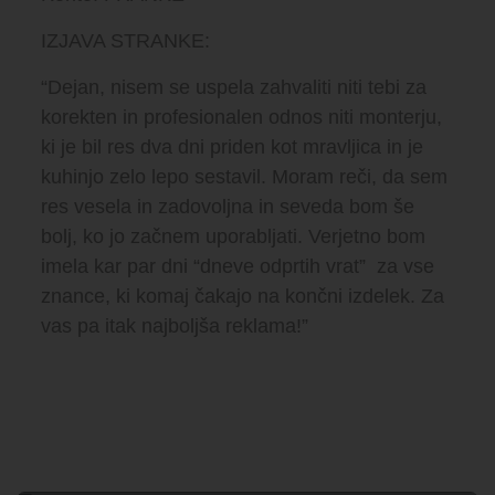
IZJAVA STRANKE:
“Dejan, nisem se uspela zahvaliti niti tebi za
korekten in profesionalen odnos niti monterju,
ki je bil res dva dni priden kot mravljica in je
kuhinjo zelo lepo sestavil. Moram reči, da sem
res vesela in zadovoljna in seveda bom še
bolj, ko jo začnem uporabljati. Verjetno bom
imela kar par dni “dneve odprtih vrat” za vse
znance, ki komaj čakajo na končni izdelek. Za
vas pa itak najboljša reklama!”