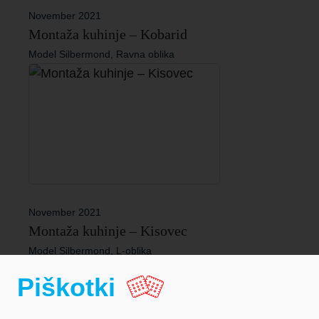
November 2021
Montaža kuhinje – Kobarid
Model Silbermond, Ravna oblika
November 2021
Montaža kuhinje – Kisovec
Model Silbermond, L-oblika
Piškotki