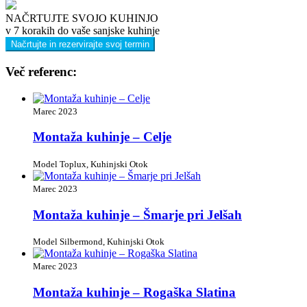
NAČRTUJTE SVOJO KUHINJO
v 7 korakih do vaše sanjske kuhinje
Načrtujte in rezervirajte svoj termin
Več referenc:
Marec 2023
Montaža kuhinje – Celje
Model Toplux, Kuhinjski Otok
Marec 2023
Montaža kuhinje – Šmarje pri Jelšah
Model Silbermond, Kuhinjski Otok
Marec 2023
Montaža kuhinje – Rogaška Slatina