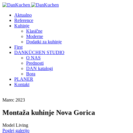
Aktualno
Reference
Kuhinje
Klasične
Moderne
Dodatki za kuhinje
First
DANKÜCHEN STUDIO
O NAS
Prednosti
DAN katalogi
Bora
PLANER
Kontakt
Marec 2023
Montaža kuhinje Nova Gorica
Model Living
Poglej galerijo