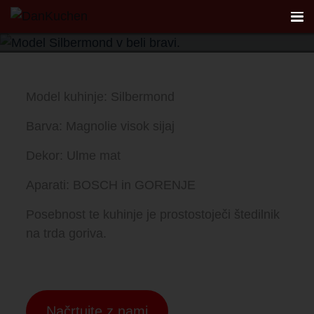
Model Silbermond
Poglej galerijo
AKTUALNO
Model kuhinje: Silbermond
REFERENCE
Barva: Magnolie visok sijaj
Dekor: Ulme mat
KUHINJE
Aparati: BOSCH in GORENJE
FIRST
Posebnost te kuhinje je prostostoječi štedilnik
na trda goriva.
DANKÜCHEN STUDIO
PLANER
Načrtujte z nami
KONTAKT