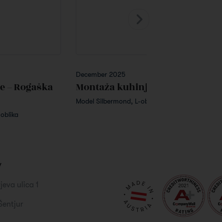
December 2025
e – Rogaška
Montaža kuhinje – Kisovec
Model Silbermond, L-oblika
oblika
v
jeva ulica 1
Šentjur