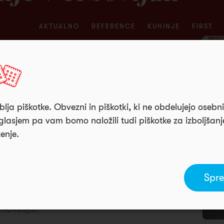
AKTUALNO
REFERENCE
KUHINJE
FIRST
lja piškotke. Obvezni in piškotki, ki ne obdelujejo osebn
lasjem pa vam bomo naložili tudi piškotke za izboljšan
ženje.
ateri se harmonično združujeta preprostost in
Spre
naciji belih sijaj front in lesnega dekorja
jo prostor, leseni dodatki pa prinašajo
vnovesja.