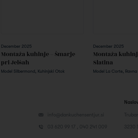
December 2025
December 2025
Montaža kuhinje – Šmarje
Montaža kuhinj
pri Jelšah
Slatina
Model Silbermond, Kuhinjski Otok
Model La Corte, Ravna 
Naslo
info@dankuchensentjur.si
Trubar
03 620 99 17 , 040 241 009
3230 