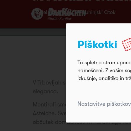
Model Silbermond • Kuhinjski Otok
Piškotki
Ta spletna stran uporab
nameščeni. Z vašim sog
izkušnje, analitiko in tr
V Trbovljah smo ustvarili kuhinjo, v k
eleganca.
Nastavitve piškotkov
Montirali smo model Silbermond v kombi
Asteiche. Svetle fronte optično poveča
občutek domačnosti in naravnega ra