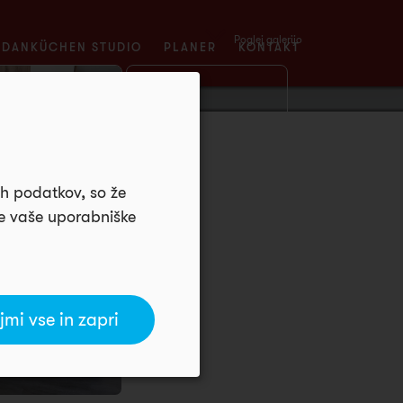
Poglej galerijo
DANKÜCHEN STUDIO
PLANER
KONTAKT
ih podatkov, so že
je vaše uporabniške
jmi vse in zapri