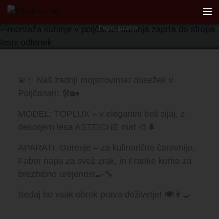
Model Toplux • U-oblika
Poglej galerijo
AKTUALNO
💫✨ Naš zadnji mojstrovinski dosežek v
REFERENCE
Poljčanah! 🛠️🏡
KUHINJE
MODEL: TOPLUX – v elegantni beli sijaj, z
dekorjem lesa ASTEICHE mat 🎨🌲
FIRST
APARATI: Gorenje – za kulinarično čarovnijo,
Faber napa za svež zrak, in Franke korito za
DANKÜCHEN STUDIO
brezhibno urejenost🍳🔧
PLANER
Sedaj bo vsak obrok pravo doživetje! 🍽️👨‍🍳
KONTAKT