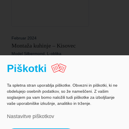
Februar 2024
Montaža kuhinje – Kisovec
Model Silbermond, L-oblika
Piškotki
Ta spletna stran uporablja piškotke. Obvezni in piškotki, ki ne
obdelujejo osebnih podatkov, so že nameščeni. Z vašim
soglasjem pa vam bomo naložili tudi piškotke za izboljšanje
vaše uporabniške izkušnje, analitiko in trženje.
Zaščita podatkov
Nastavitve piškotkov
Podatki o podjetju