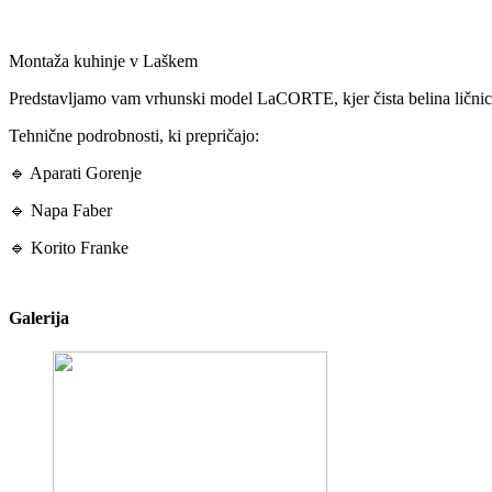
Montaža kuhinje v Laškem
Predstavljamo vam vrhunski model LaCORTE, kjer čista belina ličnic s
Tehnične podrobnosti, ki prepričajo:
🔹 Aparati Gorenje
🔹 Napa Faber
🔹 Korito Franke
Galerija