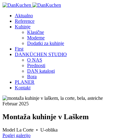
Aktualno
Reference
Kuhinje
Klasične
Moderne
Dodatki za kuhinje
First
DANKÜCHEN STUDIO
O NAS
Prednosti
DAN katalogi
Bora
PLANER
Kontakt
Februar 2025
Montaža kuhinje v Laškem
Model La Corte • U-oblika
Poglej galerijo