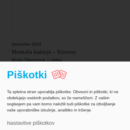
December 2024
Montaža kuhinje – Kisovec
Model Silbermond, L-oblika
Piškotki
Ta spletna stran uporablja piškotke. Obvezni in piškotki, ki ne
obdelujejo osebnih podatkov, so že nameščeni. Z vašim
soglasjem pa vam bomo naložili tudi piškotke za izboljšanje
vaše uporabniške izkušnje, analitiko in trženje.
Zaščita podatkov
Nastavitve piškotkov
Podatki o podjetju