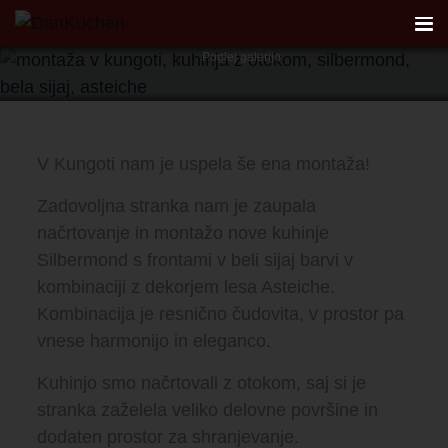
Model Silbermond • Kuhinjski Otok • Ravna oblika
Poglej galerijo
AKTUALNO
V Kungoti nam je uspela še ena montaža!
REFERENCE
Zadovoljna stranka nam je zaupala
KUHINJE
načrtovanje in montažo nove kuhinje
Silbermond s frontami v beli sijaj barvi v
FIRST
kombinaciji z dekorjem lesa Asteiche.
Kombinacija je resnično čudovita, v prostor pa
DANKÜCHEN STUDIO
vnese harmonijo in eleganco.
Kuhinjo smo načrtovali z otokom, saj si je
PLANER
stranka zaželela veliko delovne površine in
dodaten prostor za shranjevanje.
KONTAKT