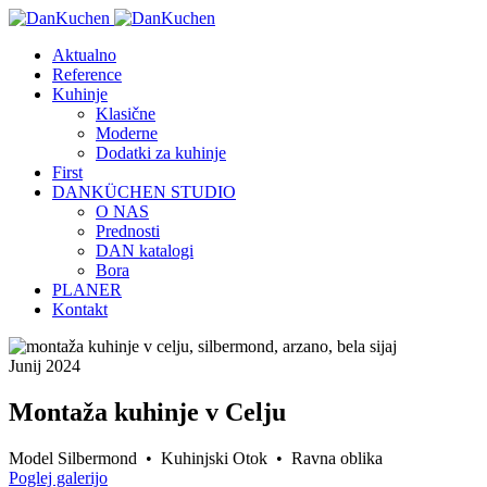
Aktualno
Reference
Kuhinje
Klasične
Moderne
Dodatki za kuhinje
First
DANKÜCHEN STUDIO
O NAS
Prednosti
DAN katalogi
Bora
PLANER
Kontakt
Junij 2024
Montaža kuhinje v Celju
Model Silbermond • Kuhinjski Otok • Ravna oblika
Poglej galerijo