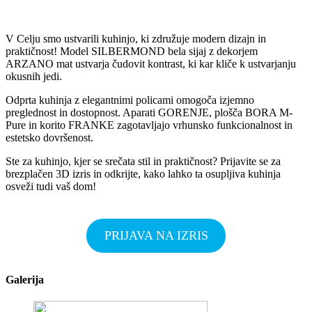
V Celju smo ustvarili kuhinjo, ki združuje modern dizajn in
praktičnost! Model SILBERMOND bela sijaj z dekorjem
ARZANO mat ustvarja čudovit kontrast, ki kar kliče k ustvarjanju
okusnih jedi.
Odprta kuhinja z elegantnimi policami omogoča izjemno
preglednost in dostopnost. Aparati GORENJE, plošča BORA M-
Pure in korito FRANKE zagotavljajo vrhunsko funkcionalnost in
estetsko dovršenost.
Ste za kuhinjo, kjer se srečata stil in praktičnost? Prijavite se za
brezplačen 3D izris in odkrijte, kako lahko ta osupljiva kuhinja
osveži tudi vaš dom!
PRIJAVA NA IZRIS
Galerija