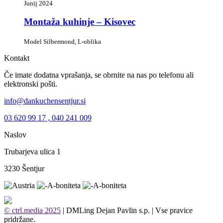
Junij 2024
Montaža kuhinje – Kisovec
Model Silbermond, L-oblika
Kontakt
Če imate dodatna vprašanja, se obrnite na nas po telefonu ali
elektronski pošti.
info@dankuchensentjur.si
03 620 99 17 , 040 241 009
Naslov
Trubarjeva ulica 1
3230 Šentjur
© ctrl.media 2025
| DMLing Dejan Pavlin s.p. | Vse pravice
pridržane.