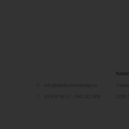
Naslo
info@dankuchensentjur.si
Trubar
03 620 99 17 , 040 241 009
3230 