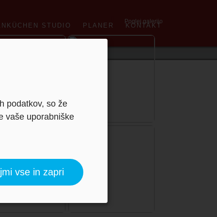
Poglej galerijo
ANKÜCHEN STUDIO
PLANER
KONTAKT
ih podatkov, so že
je vaše uporabniške
jmi vse in zapri