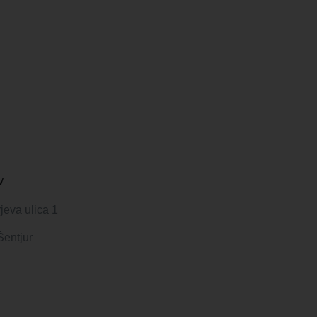
v
jeva ulica 1
Šentjur