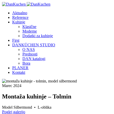
Aktualno
Reference
Kuhinje
Klasične
Moderne
Dodatki za kuhinje
First
DANKÜCHEN STUDIO
O NAS
Prednosti
DAN katalogi
Bora
PLANER
Kontakt
Marec 2024
Montaža kuhinje – Tolmin
Model Silbermond • L-oblika
Poglej galerijo