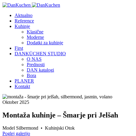
Aktualno
Reference
Kuhinje
Klasične
Moderne
Dodatki za kuhinje
First
DANKÜCHEN STUDIO
O NAS
Prednosti
DAN katalogi
Bora
PLANER
Kontakt
Oktober 2025
Montaža kuhinje – Šmarje pri Jelšah
Model Silbermond • Kuhinjski Otok
Poglej galerijo