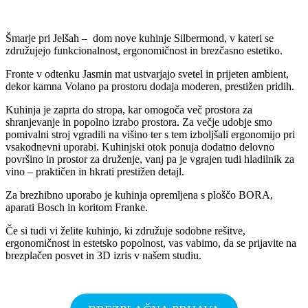
Šmarje pri Jelšah – dom nove kuhinje Silbermond, v kateri se
združujejo funkcionalnost, ergonomičnost in brezčasno estetiko.
Fronte v odtenku Jasmin mat ustvarjajo svetel in prijeten ambient,
dekor kamna Volano pa prostoru dodaja moderen, prestižen pridih.
Kuhinja je zaprta do stropa, kar omogoča več prostora za
shranjevanje in popolno izrabo prostora. Za večje udobje smo
pomivalni stroj vgradili na višino ter s tem izboljšali ergonomijo pri
vsakodnevni uporabi. Kuhinjski otok ponuja dodatno delovno
površino in prostor za druženje, vanj pa je vgrajen tudi hladilnik za
vino – praktičen in hkrati prestižen detajl.
Za brezhibno uporabo je kuhinja opremljena s ploščo BORA,
aparati Bosch in koritom Franke.
Če si tudi vi želite kuhinjo, ki združuje sodobne rešitve,
ergonomičnost in estetsko popolnost, vas vabimo, da se prijavite na
brezplačen posvet in 3D izris v našem studiu.