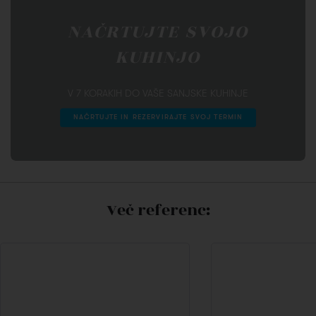
NAČRTUJTE SVOJO
KUHINJO
V 7 KORAKIH DO VAŠE SANJSKE KUHINJE
NAČRTUJTE IN REZERVIRAJTE SVOJ TERMIN
Več referenc: