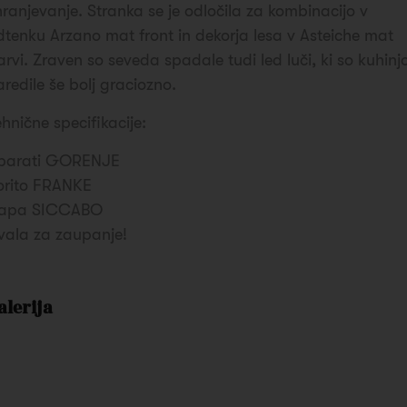
hranjevanje. Stranka se je odločila za kombinacijo v
dtenku Arzano mat front in dekorja lesa v Asteiche mat
arvi. Zraven so seveda spadale tudi led luči, ki so kuhinj
aredile še bolj graciozno.
ehnične specifikacije:
parati GORENJE
orito FRANKE
apa SICCABO
vala za zaupanje!
alerija