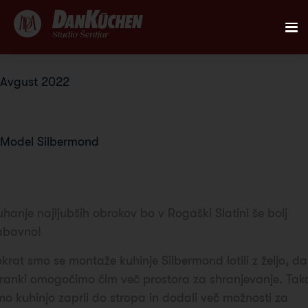
AKTUALNO
Avgust 2022
Montaža kuhinje Silbermond v
REFERENCE
Rogaški Slatini
Model Silbermond
KUHINJE
Poglej galerijo
FIRST
uhanje najljubših obrokov bo v Rogaški Slatini še bolj
DANKÜCHEN STUDIO
abavno!
okrat smo se montaže kuhinje Silbermond lotili z željo, da
PLANER
tranki omogočimo čim več prostora za shranjevanje. Tak
mo kuhinjo zaprli do stropa in dodali več možnosti za
KONTAKT