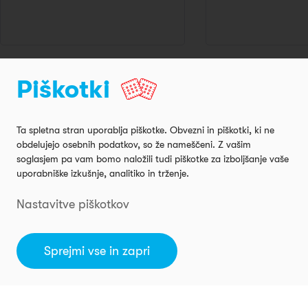
Avgust 2022
Avgust 2022
Piškotki
Montaža kuhinje – Celje
Montaža kuhinje – Š
Model Toplux, Kuhinjski Otok
Model Silbermond, Kuh
Ta spletna stran uporablja piškotke. Obvezni in piškotki, ki ne
obdelujejo osebnih podatkov, so že nameščeni. Z vašim
soglasjem pa vam bomo naložili tudi piškotke za izboljšanje vaše
uporabniške izkušnje, analitiko in trženje.
Nastavitve piškotkov
Sprejmi vse in zapri