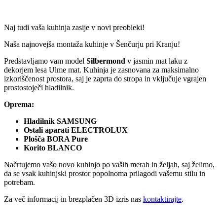
Naj tudi vaša kuhinja zasije v novi preobleki!
Naša najnovejša montaža kuhinje v Šenčurju pri Kranju!
Predstavljamo vam model
Silbermond
v jasmin mat laku z
dekorjem lesa Ulme mat. Kuhinja je zasnovana za maksimalno
izkoriščenost prostora, saj je zaprta do stropa in vključuje vgrajen
prostostoječi hladilnik.
Oprema:
Hladilnik SAMSUNG
Ostali aparati ELECTROLUX
Plošča BORA Pure
Korito BLANCO
Načrtujemo vašo novo kuhinjo po vaših merah in željah, saj želimo,
da se vsak kuhinjski prostor popolnoma prilagodi vašemu stilu in
potrebam.
Za več informacij in brezplačen 3D izris nas
kontaktirajte
.