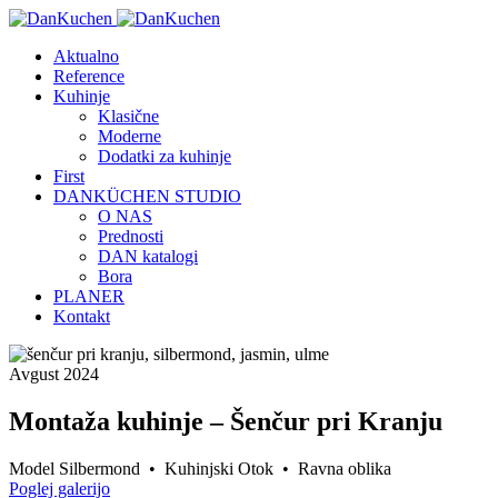
Aktualno
Reference
Kuhinje
Klasične
Moderne
Dodatki za kuhinje
First
DANKÜCHEN STUDIO
O NAS
Prednosti
DAN katalogi
Bora
PLANER
Kontakt
Avgust 2024
Montaža kuhinje – Šenčur pri Kranju
Model Silbermond • Kuhinjski Otok • Ravna oblika
Poglej galerijo