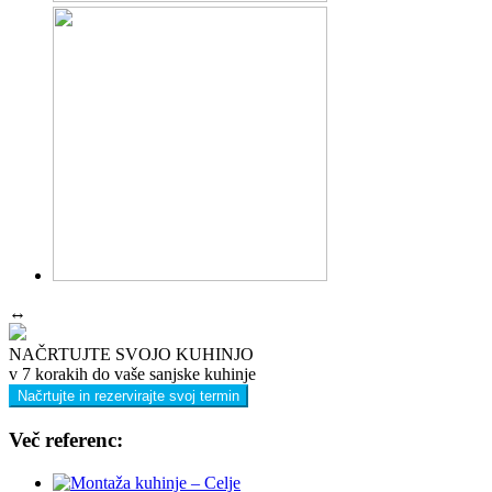
↔
NAČRTUJTE SVOJO KUHINJO
v 7 korakih do vaše sanjske kuhinje
Načrtujte in rezervirajte svoj termin
Več referenc: