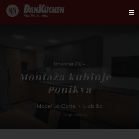
AKTUALNO
REFERENCE
November 2024
KUHINJE
Montaža kuhinje –
Ponikva
FIRST
DANKÜCHEN STUDIO
Model La Corte • L-oblika
Poglej galerijo
PLANER
KONTAKT