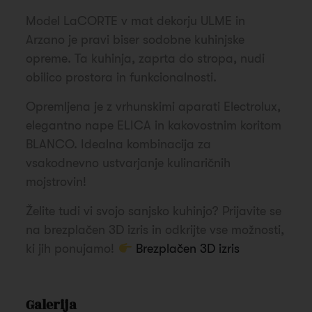
Model LaCORTE v mat dekorju ULME in
Arzano je pravi biser sodobne kuhinjske
opreme. Ta kuhinja, zaprta do stropa, nudi
obilico prostora in funkcionalnosti.
Opremljena je z vrhunskimi aparati Electrolux,
elegantno nape ELICA in kakovostnim koritom
BLANCO. Idealna kombinacija za
vsakodnevno ustvarjanje kulinaričnih
mojstrovin!
Želite tudi vi svojo sanjsko kuhinjo? Prijavite se
na brezplačen 3D izris in odkrijte vse možnosti,
ki jih ponujamo!
Brezplačen 3D izris
Galerija