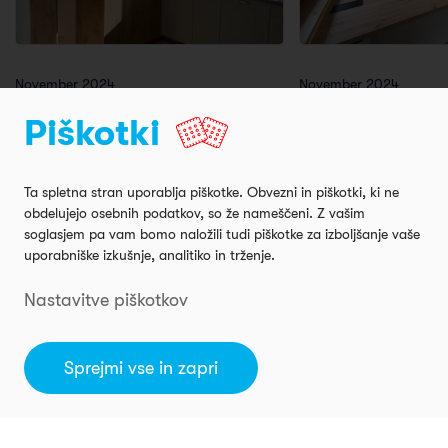
November 2024
November 2024
Montaža kuhinje – Ponikva
Montaža kuhinje
Piškotki
Model Amica, U-oblika
Model Toplux, Kuhinjski
Ta spletna stran uporablja piškotke. Obvezni in piškotki, ki ne
obdelujejo osebnih podatkov, so že nameščeni. Z vašim
soglasjem pa vam bomo naložili tudi piškotke za izboljšanje vaše
uporabniške izkušnje, analitiko in trženje.
Nastavitve piškotkov
Sprejmi vse in zapri