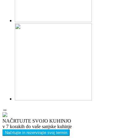
↔
NAČRTUJTE SVOJO KUHINJO
v 7 korakih do vaše sanjske kuhinje
Načrtujte in rezervirajte svoj termin