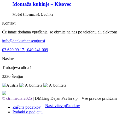
Montaža kuhinje – Kisovec
Model Silbermond, L-oblika
Kontakt
Če imate dodatna vprašanja, se obrnite na nas po telefonu ali elektrons
info@dankuchensentjur.si
03 620 99 17 , 040 241 009
Naslov
Trubarjeva ulica 1
3230 Šentjur
© ctrl.media 2025
| DMLing Dejan Pavlin s.p. | Vse pravice pridržane
Nastavitev piškotkov
Zaščita podatkov
Podatki o podjetju