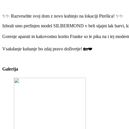
✨✨ Razveselite svoj dom z novo kuhinjo na lokaciji Pirešica! ✨✨
Izbrali smo prefinjen model SILBERMOND v beli sijajni lak barvi,
Gorenje aparati in kakovostno korito Franke so le pika na i tej moderni
Vsakdanje kuhanje bo zdaj pravo doživetje! 🏡❤️
Galerija