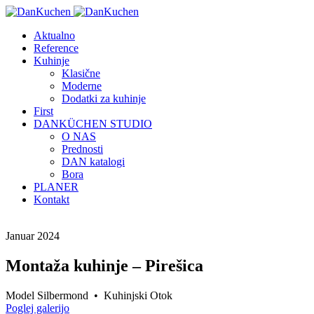
Aktualno
Reference
Kuhinje
Klasične
Moderne
Dodatki za kuhinje
First
DANKÜCHEN STUDIO
O NAS
Prednosti
DAN katalogi
Bora
PLANER
Kontakt
Januar 2024
Montaža kuhinje – Pirešica
Model Silbermond • Kuhinjski Otok
Poglej galerijo