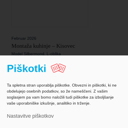
Februar 2026
Montaža kuhinje – Kisovec
Model Silbermond, L-oblika
Piškotki
Ta spletna stran uporablja piškotke. Obvezni in piškotki, ki ne
obdelujejo osebnih podatkov, so že nameščeni. Z vašim
soglasjem pa vam bomo naložili tudi piškotke za izboljšanje
vaše uporabniške izkušnje, analitiko in trženje.
Zaščita podatkov
Nastavitve piškotkov
Podatki o podjetju