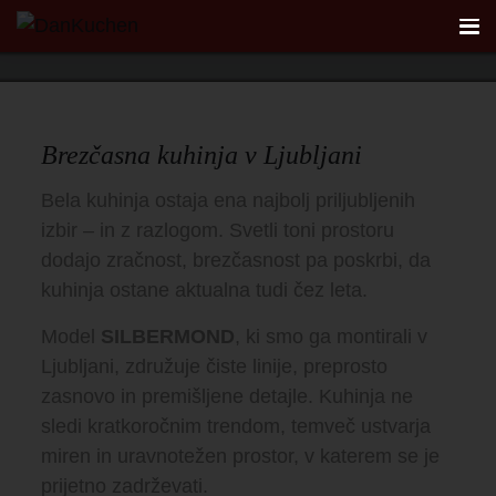
Model Silbermond • L-oblika
Poglej galerijo
AKTUALNO
Brezčasna kuhinja v Ljubljani
REFERENCE
Bela kuhinja ostaja ena najbolj priljubljenih
izbir – in z razlogom. Svetli toni prostoru
KUHINJE
dodajo zračnost, brezčasnost pa poskrbi, da
kuhinja ostane aktualna tudi čez leta.
FIRST
Model
SILBERMOND
, ki smo ga montirali v
Ljubljani, združuje čiste linije, preprosto
DANKÜCHEN STUDIO
zasnovo in premišljene detajle. Kuhinja ne
sledi kratkoročnim trendom, temveč ustvarja
PLANER
miren in uravnotežen prostor, v katerem se je
prijetno zadrževati.
KONTAKT