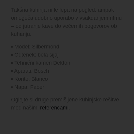
Takšna kuhinja ni le lepa na pogled, ampak
omogoča udobno uporabo v vsakdanjem ritmu
– od jutranje kave do večernih pogovorov ob
kuhanju.
▪️ Model: Silbermond
▪️ Odtenek: bela sijaj
▪️ Tehnični kamen Dekton
▪️ Aparati: Bosch
▪️ Korito: Blanco
▪️ Napa: Faber
Oglejte si druge premišljene kuhinjske rešitve
med našimi
referencami.