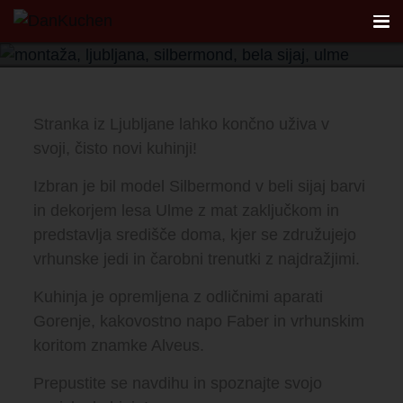
Model Silbermond • U-oblika
Poglej galerijo
AKTUALNO
Stranka iz Ljubljane lahko končno uživa v
svoji, čisto novi kuhinji!
REFERENCE
Izbran je bil model Silbermond v beli sijaj barvi
KUHINJE
in dekorjem lesa Ulme z mat zaključkom in
predstavlja središče doma, kjer se združujejo
FIRST
vrhunske jedi in čarobni trenutki z najdražjimi.
Kuhinja je opremljena z odličnimi aparati
DANKÜCHEN STUDIO
Gorenje, kakovostno napo Faber in vrhunskim
koritom znamke Alveus.
PLANER
Prepustite se navdihu in spoznajte svojo
KONTAKT