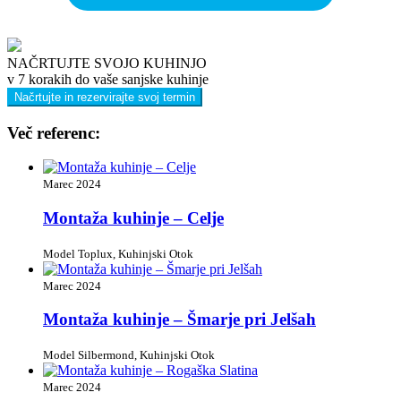
NAČRTUJTE SVOJO KUHINJO
v 7 korakih do vaše sanjske kuhinje
Načrtujte in rezervirajte svoj termin
Več referenc:
Marec 2024
Montaža kuhinje – Celje
Model Toplux, Kuhinjski Otok
Marec 2024
Montaža kuhinje – Šmarje pri Jelšah
Model Silbermond, Kuhinjski Otok
Marec 2024