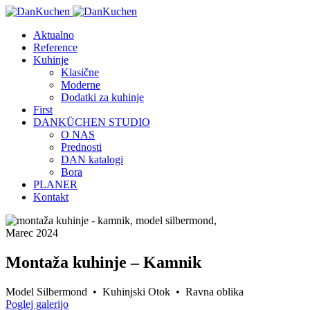
Aktualno
Reference
Kuhinje
Klasične
Moderne
Dodatki za kuhinje
First
DANKÜCHEN STUDIO
O NAS
Prednosti
DAN katalogi
Bora
PLANER
Kontakt
Marec 2024
Montaža kuhinje – Kamnik
Model Silbermond • Kuhinjski Otok • Ravna oblika
Poglej galerijo