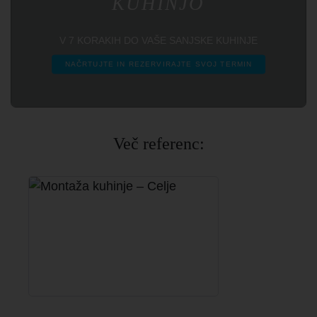
KUHINJO
V 7 KORAKIH DO VAŠE SANJSKE KUHINJE
NAČRTUJTE IN REZERVIRAJTE SVOJ TERMIN
Več referenc: