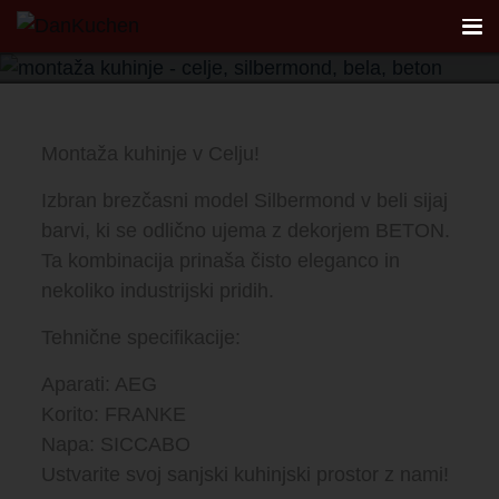
Model Silbermond • Ravna oblika
Poglej galerijo
AKTUALNO
Montaža kuhinje v Celju!
REFERENCE
Izbran brezčasni model Silbermond v beli sijaj
barvi, ki se odlično ujema z dekorjem BETON.
KUHINJE
Ta kombinacija prinaša čisto eleganco in
nekoliko industrijski pridih.
FIRST
Tehnične specifikacije:
DANKÜCHEN STUDIO
Aparati: AEG
Korito: FRANKE
PLANER
Napa: SICCABO
Ustvarite svoj sanjski kuhinjski prostor z nami!
KONTAKT