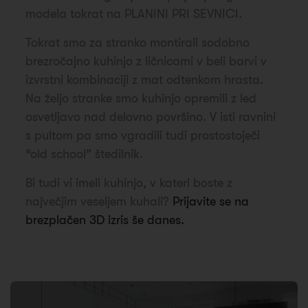
modela tokrat na PLANINI PRI SEVNICI.
Tokrat smo za stranko montirali sodobno
brezročajno kuhinjo z ličnicami v beli barvi v
izvrstni kombinaciji z mat odtenkom hrasta.
Na željo stranke smo kuhinjo opremili z led
osvetljavo nad delovno površino. V isti ravnini
s pultom pa smo vgradili tudi prostostoječi
“old school” štedilnik.
Bi tudi vi imeli kuhinjo, v kateri boste z
največjim veseljem kuhali?
Prijavite se na
brezplačen 3D izris še danes.