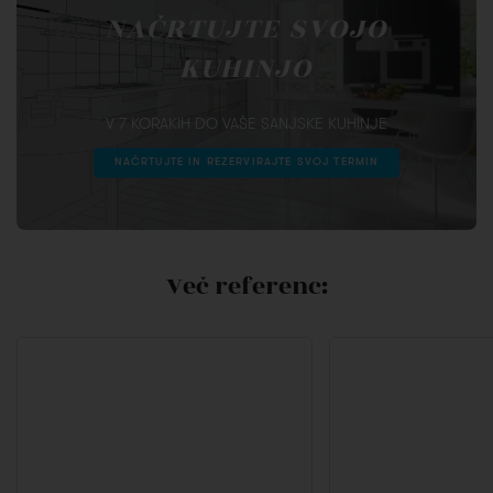
NAČRTUJTE SVOJO
KUHINJO
V 7 KORAKIH DO VAŠE SANJSKE KUHINJE
NAČRTUJTE IN REZERVIRAJTE SVOJ TERMIN
Več referenc: