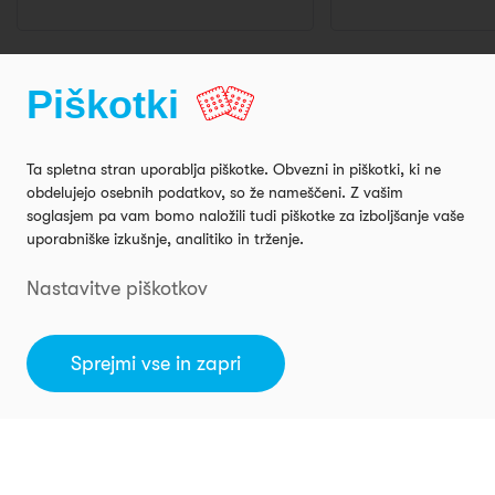
Maj 2023
Maj 2023
Piškotki
Montaža kuhinje – Celje
Montaža kuhinj
pri Jelšah
Model Toplux, Kuhinjski Otok
Model Silbermond, Kuhin
Ta spletna stran uporablja piškotke. Obvezni in piškotki, ki ne
obdelujejo osebnih podatkov, so že nameščeni. Z vašim
soglasjem pa vam bomo naložili tudi piškotke za izboljšanje vaše
uporabniške izkušnje, analitiko in trženje.
Nastavitve piškotkov
Sprejmi vse in zapri