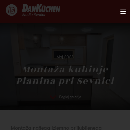
AKTUALNO
REFERENCE
Maj 2023
KUHINJE
Montaža kuhinje
Planina pri Sevnici
FIRST
DANKÜCHEN STUDIO
Poglej galerijo
PLANER
Montaža našega izjemno priljubljenega
KONTAKT