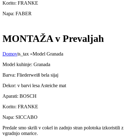
Korito: FRANKE
Napa: FABER
MONTAŽA v Prevaljah
Domov
is_tax
»
Model Granada
Model kuhinje: Granada
Barva: Fliederweiß bela sijaj
Dekor: v barvi lesa Asteiche mat
Aparati: BOSCH
Korito: FRANKE
Napa: SICCABO
Predale smo skrili v cokel in zadnjo stran polotoka izkoristili z
vgradnjo omarice.