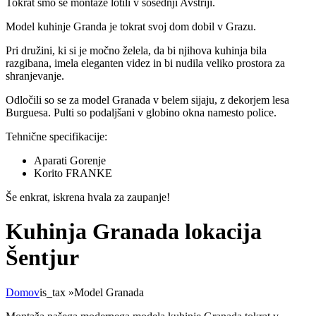
Tokrat smo se montaže lotili v sosednji Avstriji.
Model kuhinje Granda je tokrat svoj dom dobil v Grazu.
Pri družini, ki si je močno želela, da bi njihova kuhinja bila
razgibana, imela eleganten videz in bi nudila veliko prostora za
shranjevanje.
Odločili so se za model Granada v belem sijaju, z dekorjem lesa
Burguesa. Pulti so podaljšani v globino okna namesto police.
Tehnične specifikacije:
Aparati Gorenje
Korito FRANKE
Še enkrat, iskrena hvala za zaupanje!
Kuhinja Granada lokacija
Šentjur
Domov
is_tax
»
Model Granada