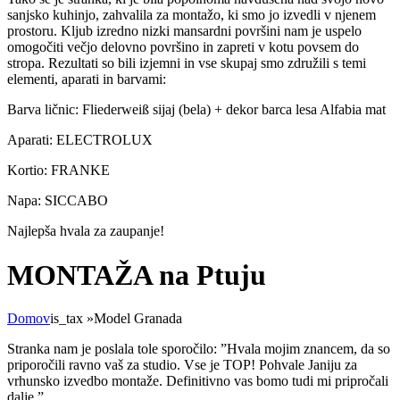
sanjsko kuhinjo, zahvalila za montažo, ki smo jo izvedli v njenem
prostoru. Kljub izredno nizki mansardni površini nam je uspelo
omogočiti večjo delovno površino in zapreti v kotu povsem do
stropa. Rezultati so bili izjemni in vse skupaj smo združili s temi
elementi, aparati in barvami:
Barva ličnic: Fliederweiß sijaj (bela) + dekor barca lesa Alfabia mat
Aparati: ELECTROLUX
Kortio: FRANKE
Napa: SICCABO
Najlepša hvala za zaupanje!
MONTAŽA na Ptuju
Domov
is_tax
»
Model Granada
Stranka nam je poslala tole sporočilo: ”Hvala mojim znancem, da so
priporočili ravno vaš za studio. Vse je TOP! Pohvale Janiju za
vrhunsko izvedbo montaže. Definitivno vas bomo tudi mi pripročali
dalje.”