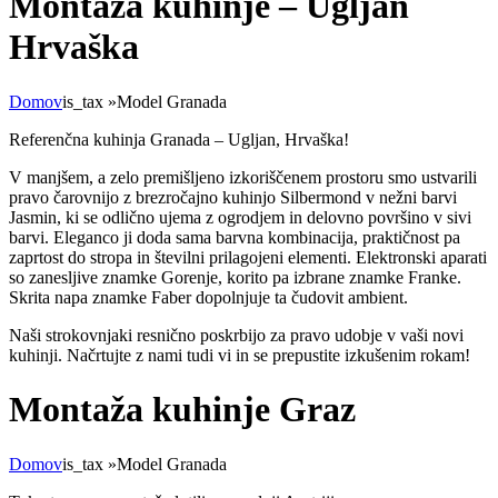
Montaža kuhinje – Ugljan
Hrvaška
Domov
is_tax
»
Model Granada
Referenčna kuhinja Granada – Ugljan, Hrvaška!
V manjšem, a zelo premišljeno izkoriščenem prostoru smo ustvarili
pravo čarovnijo z brezročajno kuhinjo Silbermond v nežni barvi
Jasmin, ki se odlično ujema z ogrodjem in delovno površino v sivi
barvi. Eleganco ji doda sama barvna kombinacija, praktičnost pa
zaprtost do stropa in številni prilagojeni elementi. Elektronski aparati
so zanesljive znamke Gorenje, korito pa izbrane znamke Franke.
Skrita napa znamke Faber dopolnjuje ta čudovit ambient.
Naši strokovnjaki resnično poskrbijo za pravo udobje v vaši novi
kuhinji. Načrtujte z nami tudi vi in se prepustite izkušenim rokam!
Montaža kuhinje Graz
Domov
is_tax
»
Model Granada