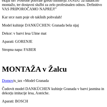
ekipa ste! Posebne pohvale gredo monterju JANIJU za natančno
montažo, ter dostavni službi za zelo profesinalen odnos. Definitivo
VAS PRIPOROČAMO NAPREJ!”
Kar srce nam poje ob takšnih pohvalah!
Model kuhinje DANKÜCHEN: Granada bela sijaj
Dekor: v barvi lesa Ulme mat
Aparati: GORENJE
Stropna napa: FABER
MONTAŽA v Žalcu
Domov
is_tax
»
Model Granada
Čudovit model DANKÜCHEN kuhinje Granada v barvi jasmina in
dekorju imitacije lesa, Asteiche.
Aparati: BOSCH