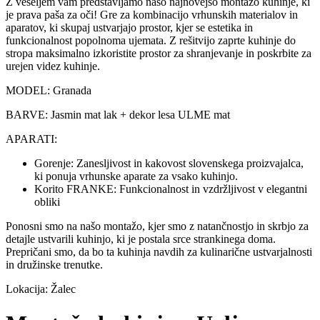
Z veseljem vam predstavljamo našo najnovejšo montažo kuhinje, ki
je prava paša za oči! Gre za kombinacijo vrhunskih materialov in
aparatov, ki skupaj ustvarjajo prostor, kjer se estetika in
funkcionalnost popolnoma ujemata. Z rešitvijo zaprte kuhinje do
stropa maksimalno izkoristite prostor za shranjevanje in poskrbite za
urejen videz kuhinje.
MODEL: Granada
BARVE: Jasmin mat lak + dekor lesa ULME mat
APARATI:
Gorenje: Zanesljivost in kakovost slovenskega proizvajalca,
ki ponuja vrhunske aparate za vsako kuhinjo.
Korito FRANKE: Funkcionalnost in vzdržljivost v elegantni
obliki
Ponosni smo na našo montažo, kjer smo z natančnostjo in skrbjo za
detajle ustvarili kuhinjo, ki je postala srce strankinega doma.
Prepričani smo, da bo ta kuhinja navdih za kulinarične ustvarjalnosti
in družinske trenutke.
Lokacija: Žalec