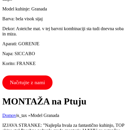
Model kuhinje: Granada
Barva: bela visok sijaj
Dekor: Asteiche mat. v tej barvni kombinaciji sta tudi dnevna soba
in miza.
Aparati: GORENJE
Napa: SICCABO
Korito: FRANKE
Načrtujte z nami
MONTAŽA na Ptuju
Domov
is_tax
»
Model Granada
IZJAVA STRANKE: ”Najlepša hvala za fantastično kuhinjo, TOP