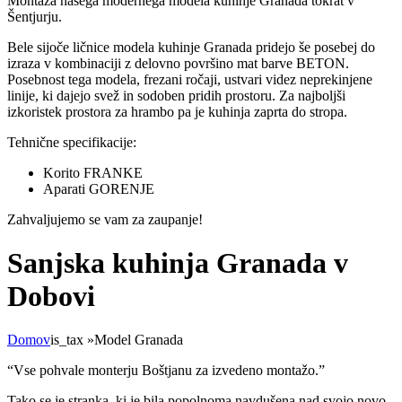
Montaža našega modernega modela kuhinje Granada tokrat v
Šentjurju.
Bele sijoče ličnice modela kuhinje Granada pridejo še posebej do
izraza v kombinaciji z delovno površino mat barve BETON.
Posebnost tega modela, frezani ročaji, ustvari videz neprekinjene
linije, ki dajejo svež in sodoben pridih prostoru. Za najboljši
izkoristek prostora za hrambo pa je kuhinja zaprta do stropa.
Tehnične specifikacije:
Korito FRANKE
Aparati GORENJE
Zahvaljujemo se vam za zaupanje!
Sanjska kuhinja Granada v
Dobovi
Domov
is_tax
»
Model Granada
“Vse pohvale monterju Boštjanu za izvedeno montažo.”
Tako se je stranka, ki je bila popolnoma navdušena nad svojo novo