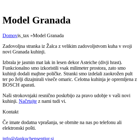
Model Granada
Domov
is_tax
»
Model Granada
Zadovoljna stranka iz Žalca z velikim zadovoljstvom kuha v svoji
novi Granada kuhinji.
Izbrala je jasmin mat lak in lesen dekor Asteiche (divji hrast).
Funkcionalno smo izkoristili vsak milimeter prostora, zato smo
kuhinji dodali majhne poličke. Stranki smo izdelali zaokrožen pult
ter po želji dizajnirali viseče omaric. Celotna kuhinja je opremljena z
BOSCH aparati.
Naši strokovnjaki resnično poskrbijo za pravo udobje v vaši novi
kuhinji.
Načrtujte
z nami tudi vi.
Kontakt
Če imate dodatna vprašanja, se obrnite na nas po telefonu ali
elektronski pošti.
info@dankuchensentjur.si