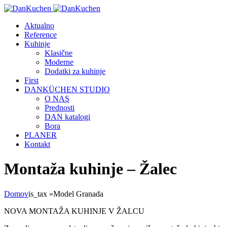
Aktualno
Reference
Kuhinje
Klasične
Moderne
Dodatki za kuhinje
First
DANKÜCHEN STUDIO
O NAS
Prednosti
DAN katalogi
Bora
PLANER
Kontakt
Montaža kuhinje – Žalec
Domov
is_tax
»
Model Granada
NOVA MONTAŽA KUHINJE V ŽALCU