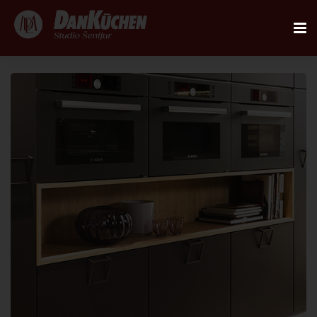
AKTUALNO
REFERENCE
KUHINJE
FIRST
DANKÜCHEN STUDIO
PLANER
KONTAKT