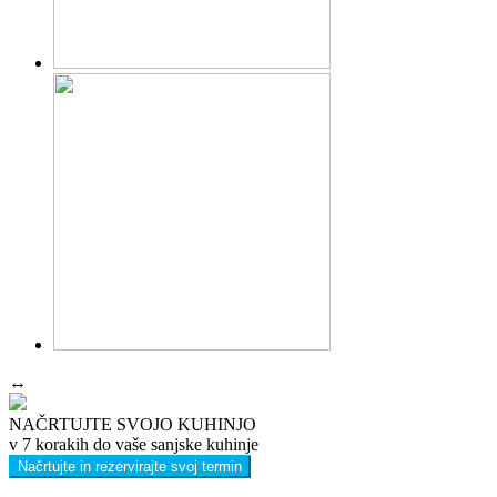
↔
NAČRTUJTE SVOJO KUHINJO
v 7 korakih do vaše sanjske kuhinje
Načrtujte in rezervirajte svoj termin