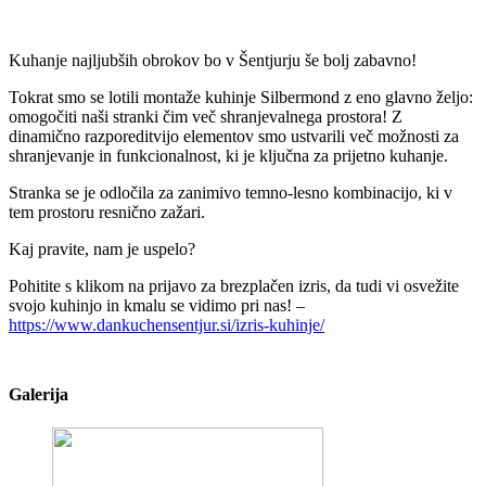
Kuhanje najljubših obrokov bo v Šentjurju še bolj zabavno!
Tokrat smo se lotili montaže kuhinje Silbermond z eno glavno željo:
omogočiti naši stranki čim več shranjevalnega prostora! Z
dinamično razporeditvijo elementov smo ustvarili več možnosti za
shranjevanje in funkcionalnost, ki je ključna za prijetno kuhanje.
Stranka se je odločila za zanimivo temno-lesno kombinacijo, ki v
tem prostoru resnično zažari.
Kaj pravite, nam je uspelo?
Pohitite s klikom na prijavo za brezplačen izris, da tudi vi osvežite
svojo kuhinjo in kmalu se vidimo pri nas! –
https://www.dankuchensentjur.si/izris-kuhinje/
Galerija