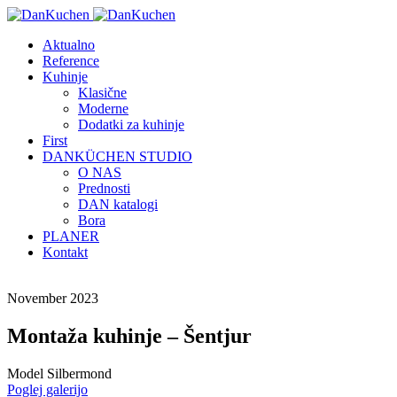
Aktualno
Reference
Kuhinje
Klasične
Moderne
Dodatki za kuhinje
First
DANKÜCHEN STUDIO
O NAS
Prednosti
DAN katalogi
Bora
PLANER
Kontakt
November 2023
Montaža kuhinje – Šentjur
Model Silbermond
Poglej galerijo