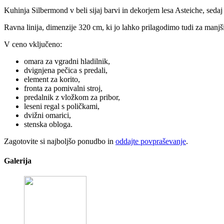
Kuhinja Silbermond v beli sijaj barvi in dekorjem lesa Asteiche, sed
Ravna linija, dimenzije 320 cm, ki jo lahko prilagodimo tudi za manjši 
V ceno vključeno:
omara za vgradni hladilnik,
dvignjena pečica s predali,
element za korito,
fronta za pomivalni stroj,
predalnik z vložkom za pribor,
leseni regal s poličkami,
dvižni omarici,
stenska obloga.
Zagotovite si najboljšo ponudbo in
oddajte povpraševanje
.
Galerija