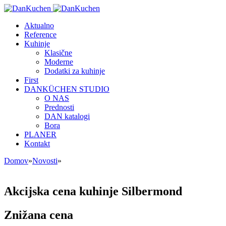
Aktualno
Reference
Kuhinje
Klasične
Moderne
Dodatki za kuhinje
First
DANKÜCHEN STUDIO
O NAS
Prednosti
DAN katalogi
Bora
PLANER
Kontakt
Domov
»
Novosti
»
Akcijska cena kuhinje Silbermond
Znižana cena